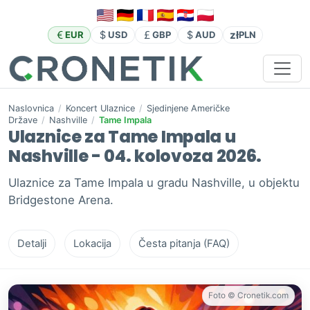
zł
EUR
USD
GBP
AUD
PLN
Naslovnica
/
Koncert Ulaznice
/
Sjedinjene Američke
Države
/
Nashville
/
Tame Impala
Ulaznice za Tame Impala u
Nashville - 04. kolovoza 2026.
Ulaznice za Tame Impala u gradu Nashville, u objektu
Bridgestone Arena.
Detalji
Lokacija
Česta pitanja (FAQ)
Foto © Cronetik.com