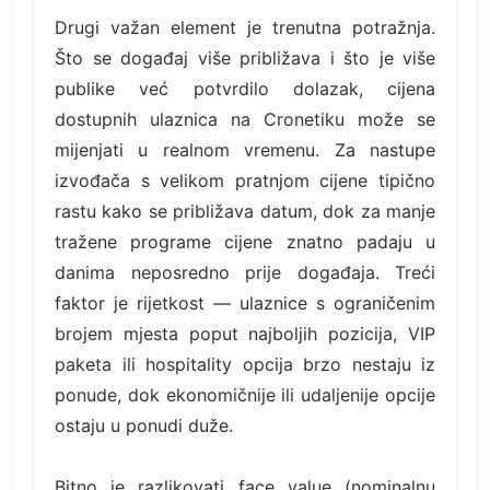
Drugi važan element je trenutna potražnja.
Što se događaj više približava i što je više
publike već potvrdilo dolazak, cijena
dostupnih ulaznica na Cronetiku može se
mijenjati u realnom vremenu. Za nastupe
izvođača s velikom pratnjom cijene tipično
rastu kako se približava datum, dok za manje
tražene programe cijene znatno padaju u
danima neposredno prije događaja. Treći
faktor je rijetkost — ulaznice s ograničenim
brojem mjesta poput najboljih pozicija, VIP
paketa ili hospitality opcija brzo nestaju iz
ponude, dok ekonomičnije ili udaljenije opcije
ostaju u ponudi duže.
Bitno je razlikovati face value (nominalnu