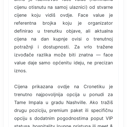
cijenu otisnutu na samoj ulaznici) od stvarne
cijene koju vidiš ovdje. Face value je
referentna brojka koju je organizator
definirao u trenutku objave, ali aktualna
cijena na dan kupnje ovisi o trenutnoj
potražnji i dostupnosti. Za vrlo tražene
izvođače razlika može biti znatna — face
value daje samo općenitu ideju, ne precizan
iznos.
Cijena prikazana ovdje na Cronetiku je
trenutno najpovoljnija opcija u ponudi za
Tame Impala u gradu Nashville. Ako tražiš
drugu poziciju, premium paket ili specifičnu
opciju s dodatnim pogodnostima poput VIP
statusa, hospitality lounge pristupa ili meet &