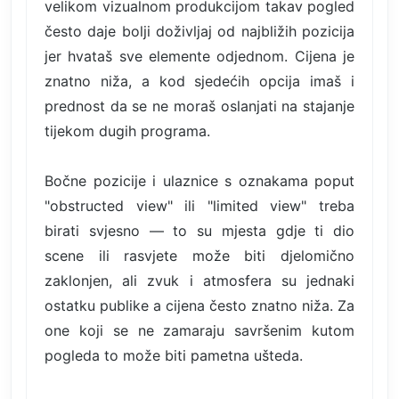
velikom vizualnom produkcijom takav pogled
često daje bolji doživljaj od najbližih pozicija
jer hvataš sve elemente odjednom. Cijena je
znatno niža, a kod sjedećih opcija imaš i
prednost da se ne moraš oslanjati na stajanje
tijekom dugih programa.
Bočne pozicije i ulaznice s oznakama poput
"obstructed view" ili "limited view" treba
birati svjesno — to su mjesta gdje ti dio
scene ili rasvjete može biti djelomično
zaklonjen, ali zvuk i atmosfera su jednaki
ostatku publike a cijena često znatno niža. Za
one koji se ne zamaraju savršenim kutom
pogleda to može biti pametna ušteda.