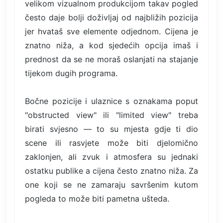
velikom vizualnom produkcijom takav pogled
često daje bolji doživljaj od najbližih pozicija
jer hvataš sve elemente odjednom. Cijena je
znatno niža, a kod sjedećih opcija imaš i
prednost da se ne moraš oslanjati na stajanje
tijekom dugih programa.
Bočne pozicije i ulaznice s oznakama poput
"obstructed view" ili "limited view" treba
birati svjesno — to su mjesta gdje ti dio
scene ili rasvjete može biti djelomično
zaklonjen, ali zvuk i atmosfera su jednaki
ostatku publike a cijena često znatno niža. Za
one koji se ne zamaraju savršenim kutom
pogleda to može biti pametna ušteda.