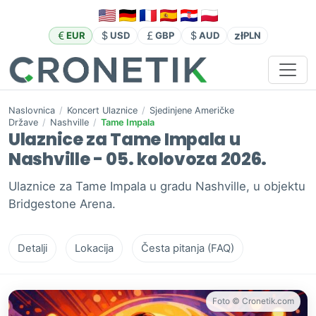
zł
EUR
USD
GBP
AUD
PLN
Naslovnica
/
Koncert Ulaznice
/
Sjedinjene Američke
Države
/
Nashville
/
Tame Impala
Ulaznice za Tame Impala u
Nashville - 05. kolovoza 2026.
Ulaznice za Tame Impala u gradu Nashville, u objektu
Bridgestone Arena.
Detalji
Lokacija
Česta pitanja (FAQ)
Foto © Cronetik.com