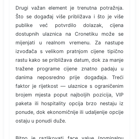
Drugi važan element je trenutna potražnja.
Što se događaj više približava i što je više
publike već potvrdilo dolazak, cijena
dostupnih ulaznica na Cronetiku može se
mijenjati u realnom vremenu. Za nastupe
izvođača s velikom pratnjom cijene tipično
rastu kako se približava datum, dok za manje
tražene programe cijene znatno padaju u
danima neposredno prije događaja. Treći
faktor je rijetkost — ulaznice s ograničenim
brojem mjesta poput najboljih pozicija, VIP
paketa ili hospitality opcija brzo nestaju iz
ponude, dok ekonomičnije ili udaljenije opcije
ostaju u ponudi duže.
Bitno je razlikovati face value (nominalnu