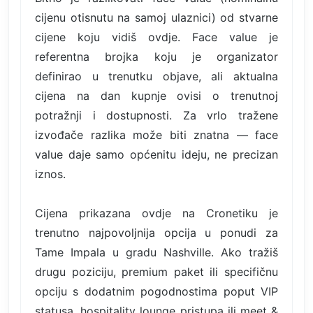
cijenu otisnutu na samoj ulaznici) od stvarne
cijene koju vidiš ovdje. Face value je
referentna brojka koju je organizator
definirao u trenutku objave, ali aktualna
cijena na dan kupnje ovisi o trenutnoj
potražnji i dostupnosti. Za vrlo tražene
izvođače razlika može biti znatna — face
value daje samo općenitu ideju, ne precizan
iznos.
Cijena prikazana ovdje na Cronetiku je
trenutno najpovoljnija opcija u ponudi za
Tame Impala u gradu Nashville. Ako tražiš
drugu poziciju, premium paket ili specifičnu
opciju s dodatnim pogodnostima poput VIP
statusa, hospitality lounge pristupa ili meet &