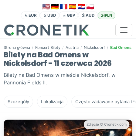
zł
EUR
USD
GBP
AUD
PLN
Strona główna
/
Koncert Bilety
/
Austria
/
Nickelsdorf
/
Bad Omens
Bilety na Bad Omens w
Nickelsdorf - 11 czerwca 2026
Bilety na Bad Omens w mieście Nickelsdorf, w
Pannonia Fields II.
Szczegóły
Lokalizacja
Często zadawane pytania (F
Zdjęcie © Cronetik.com