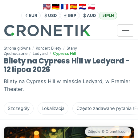
zł
EUR
USD
GBP
AUD
PLN
Strona główna
/
Koncert Bilety
/
Stany
Zjednoczone
/
Ledyard
/
Cypress Hill
Bilety na Cypress Hill w Ledyard -
12 lipca 2026
Bilety na Cypress Hill w mieście Ledyard, w Premier
Theater.
Szczegóły
Lokalizacja
Często zadawane pytania (F
Zdjęcie © Cronetik.com