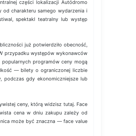
tralnej części lokalizacji Autódromo
y od charakteru samego wydarzenia i
iwal, spektakl teatralny lub występ
liczności już potwierdziło obecność,
ym. W przypadku występów wykonawców
iej popularnych programów ceny mogą
ość — bilety o ograniczonej liczbie
rty, podczas gdy ekonomiczniejsze lub
istej ceny, którą widzisz tutaj. Face
ywista cena w dniu zakupu zależy od
nica może być znaczna — face value