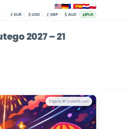
zł
EUR
USD
GBP
AUD
PLN
utego 2027 – 21
Zdjęcie © Cronetik.com