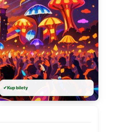
✔
Kup bilety