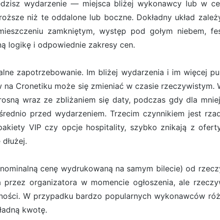
ledzisz wydarzenie — miejsca bliżej wykonawcy lub w cen
oższe niż te oddalone lub boczne. Dokładny układ zależ
mieszczeniu zamkniętym, występ pod gołym niebem, fest
 logikę i odpowiednie zakresy cen.
ne zapotrzebowanie. Im bliżej wydarzenia i im więcej pub
ów na Cronetiku może się zmieniać w czasie rzeczywist
osną wraz ze zbliżaniem się daty, podczas gdy dla mn
rednio przed wydarzeniem. Trzecim czynnikiem jest rzadk
 pakiety VIP czy opcje hospitality, szybko znikają z ofe
 dłużej.
(nominalną cenę wydrukowaną na samym bilecie) od rzeczyw
ona przez organizatora w momencie ogłoszenia, ale rzecz
pności. W przypadku bardzo popularnych wykonawców róż
kładną kwotę.