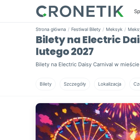
Sp
Strona główna
/
Festiwal Bilety
/
Meksyk
/
Meks
Bilety na Electric Da
lutego 2027
Bilety na Electric Daisy Carnival w mieśc
Bilety
Szczegóły
Lokalizacja
Cz