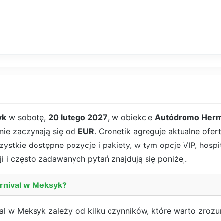
yk
w sobotę,
20 lutego 2027
, w obiekcie
Autódromo Herm
cnie zaczynają się od
EUR
. Cronetik agreguje aktualne ofe
ystkie dostępne pozycje i pakiety, w tym opcje VIP, hospital
i i często zadawanych pytań znajdują się poniżej.
Carnival w Meksyk?
ival w Meksyk zależy od kilku czynników, które warto zro