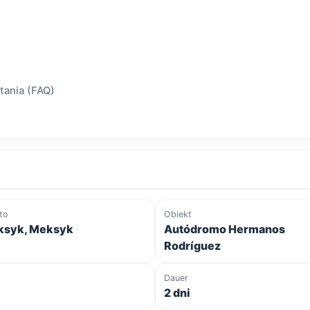
tania (FAQ)
to
Obiekt
syk, Meksyk
Autódromo Hermanos
Rodríguez
Dauer
2 dni