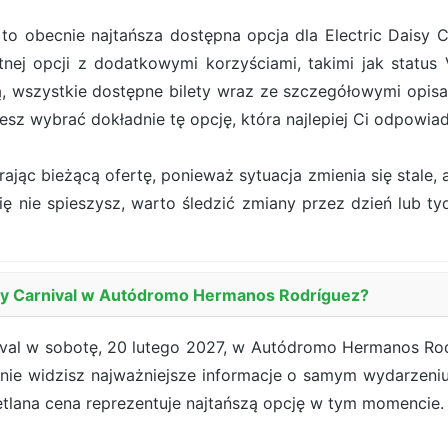
to obecnie najtańsza dostępna opcja dla Electric Daisy C
nej opcji z dodatkowymi korzyściami, takimi jak status V
, wszystkie dostępne bilety wraz ze szczegółowymi opi
esz wybrać dokładnie tę opcję, która najlepiej Ci odpowiad
jąc bieżącą ofertę, ponieważ sytuacja zmienia się stale, a
 się nie spieszysz, warto śledzić zmiany przez dzień lub t
aisy Carnival w Autódromo Hermanos Rodríguez?
nival w sobotę, 20 lutego 2027, w Autódromo Hermanos Ro
onie widzisz najważniejsze informacje o samym wydarzeniu
etlana cena reprezentuje najtańszą opcję w tym momencie.