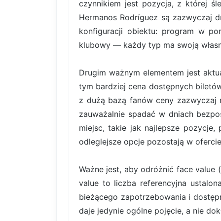
czynnikiem jest pozycja, z której ś
Hermanos Rodríguez są zazwyczaj dr
konfiguracji obiektu: program w po
klubowy — każdy typ ma swoją własną
Drugim ważnym elementem jest aktual
tym bardziej cena dostępnych bilet
z dużą bazą fanów ceny zazwyczaj r
zauważalnie spadać w dniach bezpoś
miejsc, takie jak najlepsze pozycje,
odleglejsze opcje pozostają w ofercie
Ważne jest, aby odróżnić face value 
value to liczba referencyjna ustal
bieżącego zapotrzebowania i dostę
daje jedynie ogólne pojęcie, a nie do