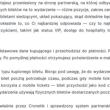
ostajesz przeniesiony na stronę partnerską, na której od
ych biletów na to wydarzenie — różne pozycje, zakres cen
iletami siedzącymi, układ pokazujący, skąd dokładnie będ
ładnie to, co Ci najbardziej odpowiada — czy to najt
zyściami, takimi jak status VIP, dostęp do hospitality 
stawowe dane kupującego i przechodzisz do płatności. Pł
. Po pomyślnej płatności otrzymujesz potwierdzenie e-ma
 typu kupionego biletu. Biorąc pod uwagę, że do wydarzen
bilet pocztą potrzebuje czasu, podczas gdy mobile tick
orzysta z mobile tickets — bilet przychodzi jako kod cy
darzenia używają fizycznych biletów dostarczanych pocz
właśnie przez Cronetik i sprawdzony system partners