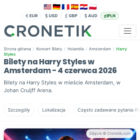
zł
EUR
USD
GBP
AUD
PLN
Strona główna
/
Koncert Bilety
/
Holandia
/
Amsterdam
/
Harry
Styles
Bilety na Harry Styles w
Amsterdam - 4 czerwca 2026
Bilety na Harry Styles w mieście Amsterdam, w
Johan Cruijff Arena.
Szczegóły
Lokalizacja
Często zadawane pytania (F
Zdjęcie © Cronetik.com