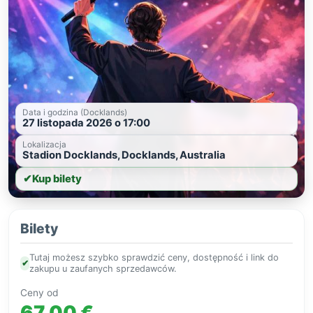
Data i godzina (Docklands)
27 listopada 2026 o 17:00
Lokalizacja
Stadion Docklands, Docklands, Australia
✔
Kup bilety
Bilety
Tutaj możesz szybko sprawdzić ceny, dostępność i link do
✔
zakupu u zaufanych sprzedawców.
Ceny od
67,00 €