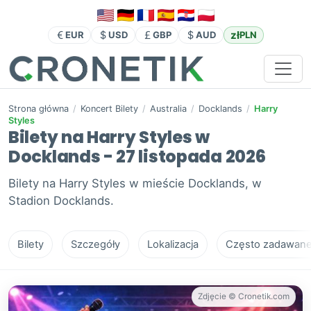
zł
EUR
USD
GBP
AUD
PLN
Strona główna
/
Koncert Bilety
/
Australia
/
Docklands
/
Harry
Styles
Bilety na Harry Styles w
Docklands - 27 listopada 2026
Bilety na Harry Styles w mieście Docklands, w
Stadion Docklands.
Bilety
Szczegóły
Lokalizacja
Często zadawane 
Zdjęcie © Cronetik.com