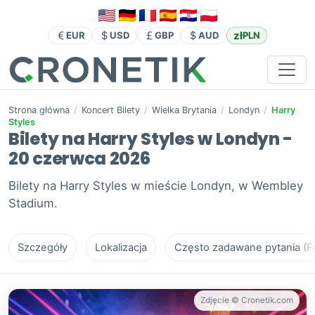
zł
EUR
USD
GBP
AUD
PLN
Strona główna
/
Koncert Bilety
/
Wielka Brytania
/
Londyn
/
Harry
Styles
Bilety na Harry Styles w Londyn -
20 czerwca 2026
Bilety na Harry Styles w mieście Londyn, w Wembley
Stadium.
Szczegóły
Lokalizacja
Często zadawane pytania (F
Zdjęcie © Cronetik.com