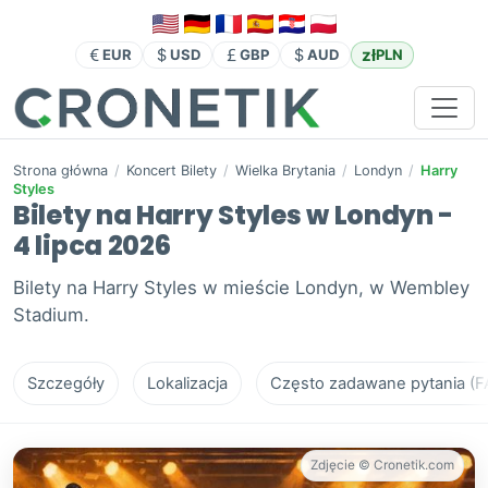
zł
EUR
USD
GBP
AUD
PLN
Strona główna
/
Koncert Bilety
/
Wielka Brytania
/
Londyn
/
Harry
Styles
Bilety na Harry Styles w Londyn -
4 lipca 2026
Bilety na Harry Styles w mieście Londyn, w Wembley
Stadium.
Szczegóły
Lokalizacja
Często zadawane pytania (F
Zdjęcie © Cronetik.com