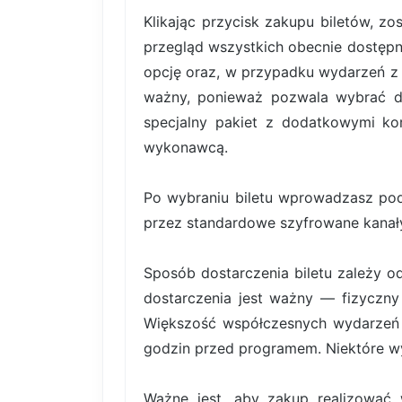
Klikając przycisk zakupu biletów, z
przegląd wszystkich obecnie dostępn
opcję oraz, w przypadku wydarzeń z b
ważny, ponieważ pozwala wybrać dok
specjalny pakiet z dodatkowymi kor
wykonawcą.
Po wybraniu biletu wprowadzasz pod
przez standardowe szyfrowane kanały
Sposób dostarczenia biletu zależy o
dostarczenia jest ważny — fizyczny 
Większość współczesnych wydarzeń k
godzin przed programem. Niektóre wy
Ważne jest, aby zakup realizować 