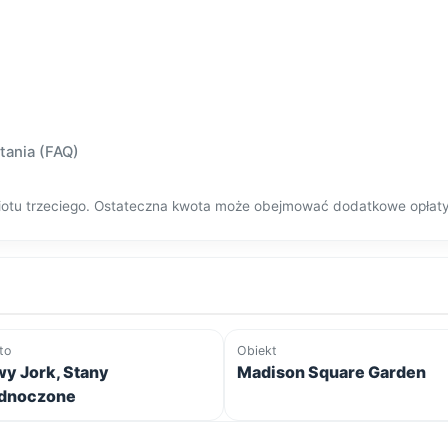
tania (FAQ)
dmiotu trzeciego. Ostateczna kwota może obejmować dodatkowe opłat
to
Obiekt
y Jork, Stany
Madison Square Garden
dnoczone