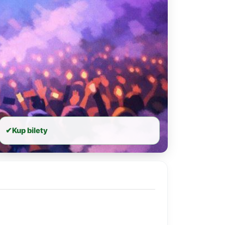
✔
Kup bilety