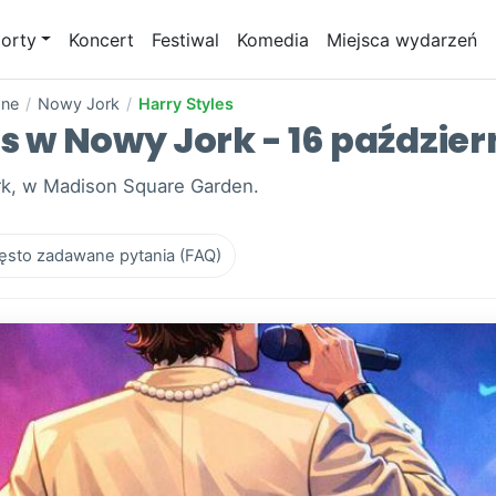
orty
Koncert
Festiwal
Komedia
Miejsca wydarzeń
one
/
Nowy Jork
/
Harry Styles
es w Nowy Jork - 16 paździer
ork, w Madison Square Garden.
ęsto zadawane pytania (FAQ)