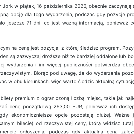
 Jork w piątek, 16 października 2026, obecnie zaczynaj
ępną opcję dla tego wydarzenia, podczas gdy pozycje pr
ło jeszcze 71 dni, co jest ważną informacją, ponieważ c
m na cenę jest pozycja, z której śledzisz program. Pozyc
arden są zazwyczaj droższe niż te bardziej oddalone lub 
ej wydarzenia i im więcej publiczności potwierdza obe
rzeczywistym. Biorąc pod uwagę, że do wydarzenia pozost
ć w obu kierunkach, więc warto śledzić aktualną sytuację
ilety premium z ograniczoną liczbą miejsc, takie jak naj
czać cenę początkową 263,00 EUR, ponieważ ich dostęp
gdy ekonomiczniejsze opcje pozostają dłużej. Ważne j
mym bilecie) od rzeczywistej ceny, którą widzisz tutaj
mencie ogłoszenia, podczas gdy aktualna cena zale