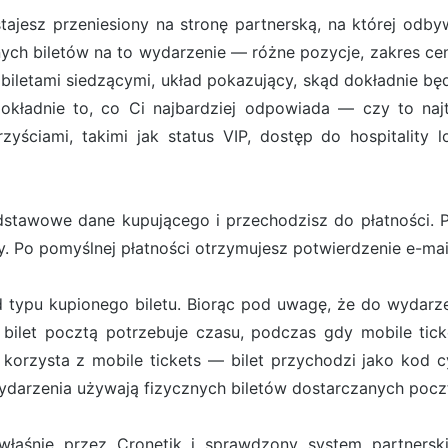
ostajesz przeniesiony na stronę partnerską, na której od
ych biletów na to wydarzenie — różne pozycje, zakres cen
iletami siedzącymi, układ pokazujący, skąd dokładnie będ
ładnie to, co Ci najbardziej odpowiada — czy to najt
zyściami, takimi jak status VIP, dostęp do hospitality 
stawowe dane kupującego i przechodzisz do płatności. Pł
. Po pomyślnej płatności otrzymujesz potwierdzenie e-ma
d typu kupionego biletu. Biorąc pod uwagę, że do wydarze
bilet pocztą potrzebuje czasu, podczas gdy mobile tick
orzysta z mobile tickets — bilet przychodzi jako kod cy
darzenia używają fizycznych biletów dostarczanych pocz
właśnie przez Cronetik i sprawdzony system partners