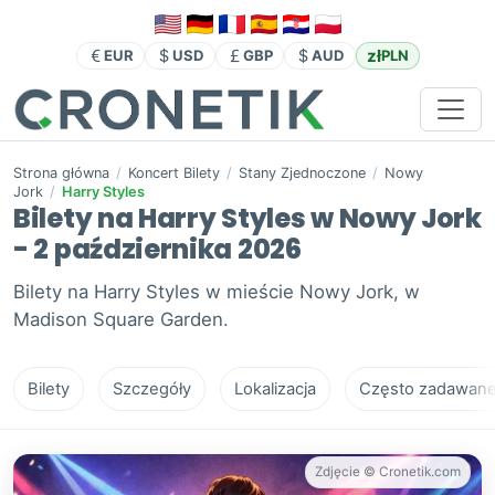
zł
EUR
USD
GBP
AUD
PLN
Strona główna
/
Koncert Bilety
/
Stany Zjednoczone
/
Nowy
Jork
/
Harry Styles
Bilety na Harry Styles w Nowy Jork
- 2 października 2026
Bilety na Harry Styles w mieście Nowy Jork, w
Madison Square Garden.
Bilety
Szczegóły
Lokalizacja
Często zadawane 
Zdjęcie © Cronetik.com