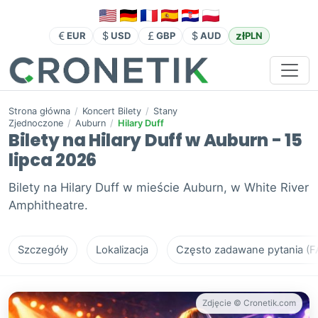
zł
EUR
USD
GBP
AUD
PLN
Strona główna
/
Koncert Bilety
/
Stany
Zjednoczone
/
Auburn
/
Hilary Duff
Bilety na Hilary Duff w Auburn - 15
lipca 2026
Bilety na Hilary Duff w mieście Auburn, w White River
Amphitheatre.
Szczegóły
Lokalizacja
Często zadawane pytania (F
Zdjęcie © Cronetik.com