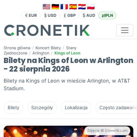
zł
EUR
USD
GBP
AUD
PLN
Strona główna
/
Koncert Bilety
/
Stany
Zjednoczone
/
Arlington
/
Kings of Leon
Bilety na Kings of Leon w Arlington
- 22 sierpnia 2026
Bilety na Kings of Leon w mieście Arlington, w AT&T
Stadium.
Bilety
Szczegóły
Lokalizacja
Często zadawane 
Zdjęcie © Cronetik.com