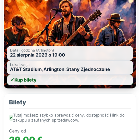
Data i godzina (Arlington)
22 sierpnia 2026 o 19:00
Lokalizacja
AT&T Stadium, Arlington, Stany Zjednoczone
✔
Kup bilety
Bilety
Tutaj możesz szybko sprawdzić ceny, dostępność i link do
✔
zakupu u zaufanych sprzedawców.
Ceny od
29,00 €