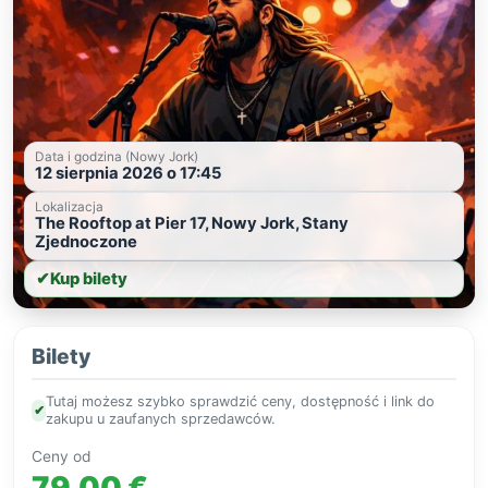
Data i godzina (Nowy Jork)
12 sierpnia 2026 o 17:45
Lokalizacja
The Rooftop at Pier 17, Nowy Jork, Stany
Zjednoczone
✔
Kup bilety
Bilety
Tutaj możesz szybko sprawdzić ceny, dostępność i link do
✔
zakupu u zaufanych sprzedawców.
Ceny od
79,00 €