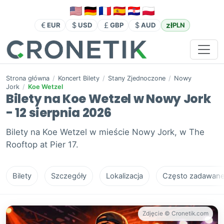
zł
EUR
USD
GBP
AUD
PLN
Strona główna
/
Koncert Bilety
/
Stany Zjednoczone
/
Nowy
Jork
/
Koe Wetzel
Bilety na Koe Wetzel w Nowy Jork
- 12 sierpnia 2026
Bilety na Koe Wetzel w mieście Nowy Jork, w The
Rooftop at Pier 17.
Bilety
Szczegóły
Lokalizacja
Często zadawane 
Zdjęcie © Cronetik.com