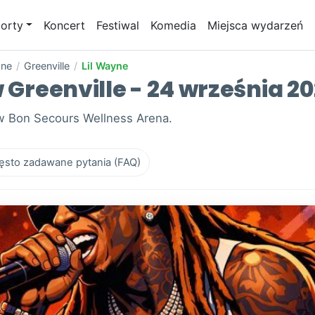
orty
Koncert
Festiwal
Komedia
Miejsca wydarzeń
one
/
Greenville
/
Lil Wayne
w Greenville - 24 września 2
, w Bon Secours Wellness Arena.
ęsto zadawane pytania (FAQ)