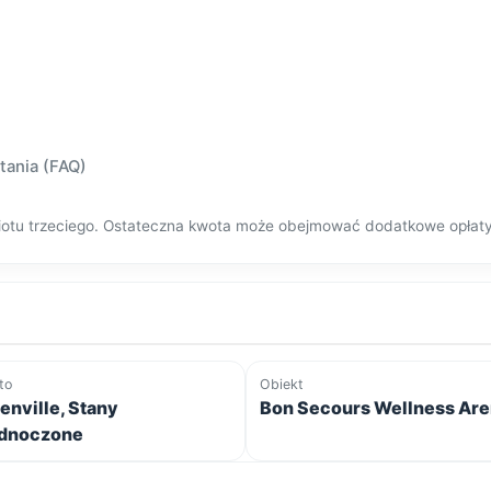
tania (FAQ)
dmiotu trzeciego. Ostateczna kwota może obejmować dodatkowe opłat
to
Obiekt
enville, Stany
Bon Secours Wellness Ar
dnoczone