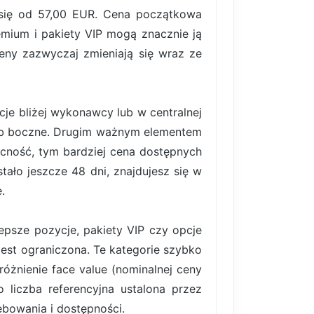
 się od 57,00 EUR. Cena początkowa
emium i pakiety VIP mogą znacznie ją
eny zazwyczaj zmieniają się wraz ze
je bliżej wykonawcy lub w centralnej
 lub boczne. Drugim ważnym elementem
ecność, tym bardziej cena dostępnych
ało jeszcze 48 dni, znajdujesz się w
.
lepsze pozycje, pakiety VIP czy opcje
est ograniczona. Te kategorie szybko
różnienie face value (nominalnej ceny
 liczba referencyjna ustalona przez
bowania i dostępności.