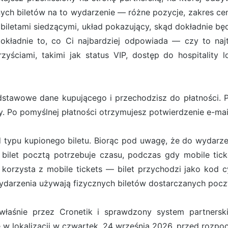
ych biletów na to wydarzenie — różne pozycje, zakres cen
iletami siedzącymi, układ pokazujący, skąd dokładnie będ
ładnie to, co Ci najbardziej odpowiada — czy to najt
zyściami, takimi jak status VIP, dostęp do hospitality 
stawowe dane kupującego i przechodzisz do płatności. Pł
. Po pomyślnej płatności otrzymujesz potwierdzenie e-ma
d typu kupionego biletu. Biorąc pod uwagę, że do wydarze
bilet pocztą potrzebuje czasu, podczas gdy mobile tick
orzysta z mobile tickets — bilet przychodzi jako kod cy
darzenia używają fizycznych biletów dostarczanych pocz
właśnie przez Cronetik i sprawdzony system partners
ę w lokalizacji w czwartek, 24 września 2026, przed rozp