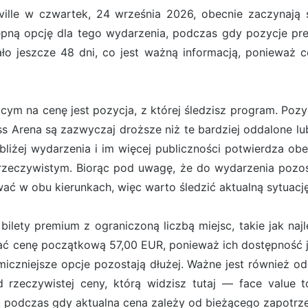
ville w czwartek, 24 września 2026, obecnie zaczynają
ępną opcję dla tego wydarzenia, podczas gdy pozycje pr
ło jeszcze 48 dni, co jest ważną informacją, ponieważ c
m na cenę jest pozycja, z której śledzisz program. Pozyc
ness Arena są zazwyczaj droższe niż te bardziej oddalone
bliżej wydarzenia i im więcej publiczności potwierdza ob
rzeczywistym. Biorąc pod uwagę, że do wydarzenia pozost
ć w obu kierunkach, więc warto śledzić aktualną sytuację
ilety premium z ograniczoną liczbą miejsc, takie jak naj
zać cenę początkową 57,00 EUR, ponieważ ich dostępność j
iczniejsze opcje pozostają dłużej. Ważne jest również od
rzeczywistej ceny, którą widzisz tutaj — face value to
 podczas gdy aktualna cena zależy od bieżącego zapotrze