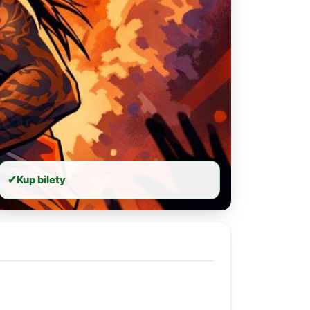
✔
Kup bilety