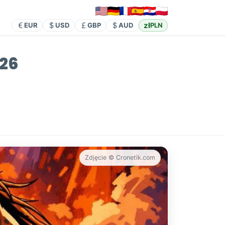
zł
EUR
USD
GBP
AUD
PLN
026
Zdjęcie © Cronetik.com