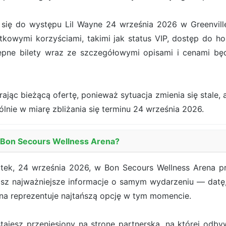
ę do występu Lil Wayne 24 września 2026 w Greenville. 
kowymi korzyściami, takimi jak status VIP, dostęp do hos
ępne bilety wraz ze szczegółowymi opisami i cenami b
jąc bieżącą ofertę, ponieważ sytuacja zmienia się stale, a
gólnie w miarę zbliżania się terminu 24 września 2026.
w Bon Secours Wellness Arena?
tek, 24 września 2026, w Bon Secours Wellness Arena pr
isz najważniejsze informacje o samym wydarzeniu — datę, 
ena reprezentuje najtańszą opcję w tym momencie.
ostajesz przeniesiony na stronę partnerską, na której od