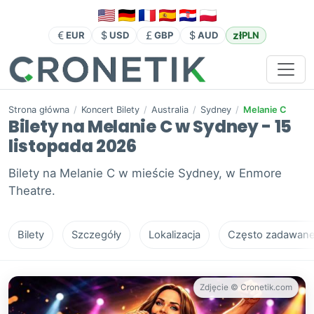
zł
EUR
USD
GBP
AUD
PLN
Strona główna
/
Koncert Bilety
/
Australia
/
Sydney
/
Melanie C
Bilety na Melanie C w Sydney - 15
listopada 2026
Bilety na Melanie C w mieście Sydney, w Enmore
Theatre.
Bilety
Szczegóły
Lokalizacja
Często zadawane 
Zdjęcie © Cronetik.com