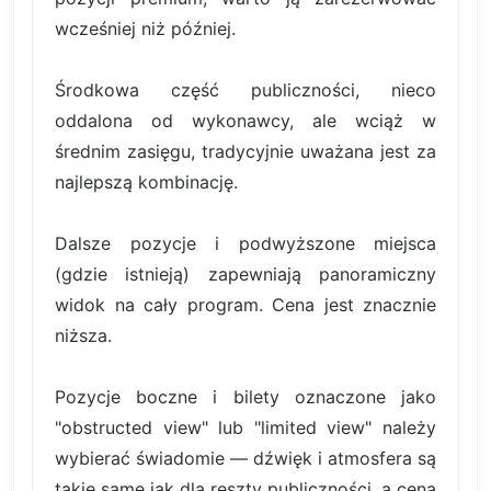
wcześniej niż później.
Środkowa część publiczności, nieco
oddalona od wykonawcy, ale wciąż w
średnim zasięgu, tradycyjnie uważana jest za
najlepszą kombinację.
Dalsze pozycje i podwyższone miejsca
(gdzie istnieją) zapewniają panoramiczny
widok na cały program. Cena jest znacznie
niższa.
Pozycje boczne i bilety oznaczone jako
"obstructed view" lub "limited view" należy
wybierać świadomie — dźwięk i atmosfera są
takie same jak dla reszty publiczności, a cena