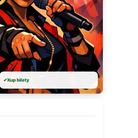
✔
Kup bilety