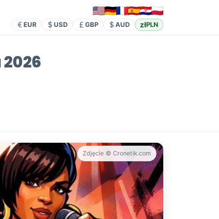
zł
EUR
USD
GBP
AUD
PLN
a 2026
Zdjęcie © Cronetik.com