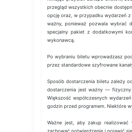
przegląd wszystkich obecnie dostępn
opcję oraz, w przypadku wydarzeń z b
ważny, ponieważ pozwala wybrać dok
specjalny pakiet z dodatkowymi kor
wykonawcą.
Po wybraniu biletu wprowadzasz pod
przez standardowe szyfrowane kanały
Sposób dostarczenia biletu zależy o
dostarczenia jest ważny — fizyczny 
Większość współczesnych wydarzeń k
godzin przed programem. Niektóre wy
Ważne jest, aby zakup realizować 
zachować potwierdzenie i pojawić się