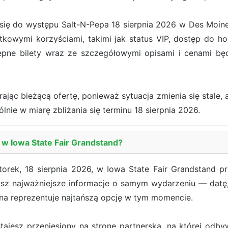
ę do występu Salt-N-Pepa 18 sierpnia 2026 w Des Moines. 
kowymi korzyściami, takimi jak status VIP, dostęp do hos
ępne bilety wraz ze szczegółowymi opisami i cenami b
jąc bieżącą ofertę, ponieważ sytuacja zmienia się stale, a
ólnie w miarę zbliżania się terminu 18 sierpnia 2026.
 w Iowa State Fair Grandstand?
orek, 18 sierpnia 2026, w Iowa State Fair Grandstand pr
isz najważniejsze informacje o samym wydarzeniu — datę, 
ena reprezentuje najtańszą opcję w tym momencie.
ostajesz przeniesiony na stronę partnerską, na której od