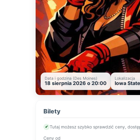
Data i godzina (Des Moines)
Lokalizacja
18 sierpnia 2026 o 20:00
Iowa Stat
Bilety
✔
Tutaj możesz szybko sprawdzić ceny, dostę
Ceny od