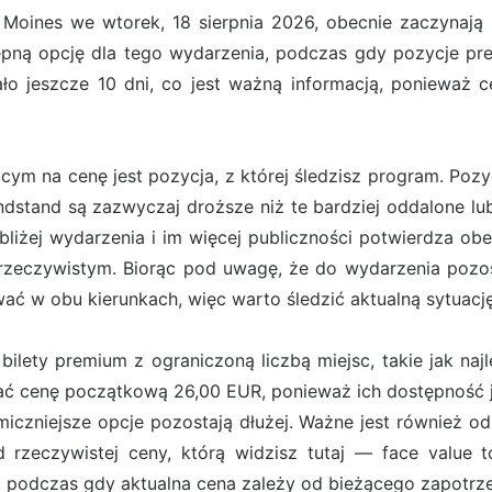
Moines we wtorek, 18 sierpnia 2026, obecnie zaczynaj
ępną opcję dla tego wydarzenia, podczas gdy pozycje pr
ło jeszcze 10 dni, co jest ważną informacją, ponieważ c
m na cenę jest pozycja, z której śledzisz program. Pozyc
Grandstand są zazwyczaj droższe niż te bardziej oddalone
bliżej wydarzenia i im więcej publiczności potwierdza ob
rzeczywistym. Biorąc pod uwagę, że do wydarzenia pozost
ć w obu kierunkach, więc warto śledzić aktualną sytuację
ilety premium z ograniczoną liczbą miejsc, takie jak naj
zać cenę początkową 26,00 EUR, ponieważ ich dostępność j
iczniejsze opcje pozostają dłużej. Ważne jest również od
rzeczywistej ceny, którą widzisz tutaj — face value to
 podczas gdy aktualna cena zależy od bieżącego zapotrze