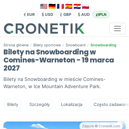
zł
EUR
USD
GBP
AUD
PLN
Strona główna
/
Bilety sportowe
/
Snowboard
/
Snowboarding
Bilety na Snowboarding w
Comines-Warneton - 19 marca
2027
Bilety na Snowboarding w mieście Comines-
Warneton, w Ice Mountain Adventure Park.
Bilety
Szczegóły
Lokalizacja
Często zadawane 
Zdjęcie © Cronetik.com