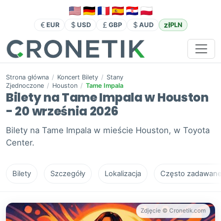
zł
EUR
USD
GBP
AUD
PLN
Strona główna
/
Koncert Bilety
/
Stany
Zjednoczone
/
Houston
/
Tame Impala
Bilety na Tame Impala w Houston
- 20 września 2026
Bilety na Tame Impala w mieście Houston, w Toyota
Center.
Bilety
Szczegóły
Lokalizacja
Często zadawane 
Zdjęcie © Cronetik.com