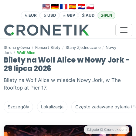
zł
EUR
USD
GBP
AUD
PLN
Strona główna
/
Koncert Bilety
/
Stany Zjednoczone
/
Nowy
Jork
/
Wolf Alice
Bilety na Wolf Alice w Nowy Jork -
29 lipca 2026
Bilety na Wolf Alice w mieście Nowy Jork, w The
Rooftop at Pier 17.
Szczegóły
Lokalizacja
Często zadawane pytania (F
Zdjęcie © Cronetik.com