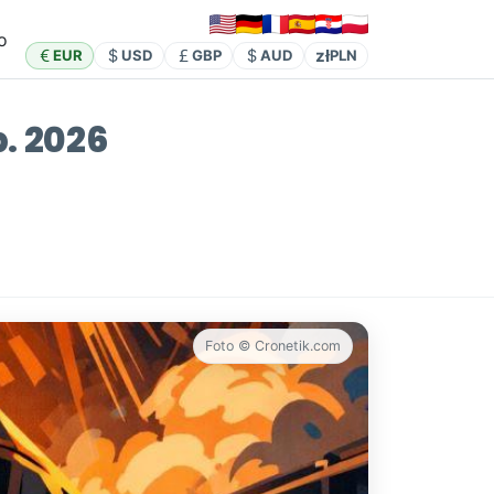
o
zł
EUR
USD
GBP
AUD
PLN
. 2026
Foto © Cronetik.com