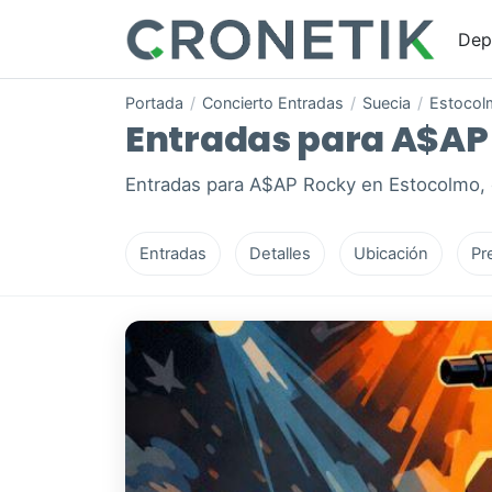
Dep
Portada
/
Concierto Entradas
/
Suecia
/
Estocol
Entradas para A$AP 
Entradas para A$AP Rocky en Estocolmo, e
Entradas
Detalles
Ubicación
Pr