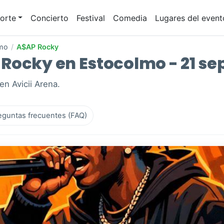
orte
Concierto
Festival
Comedia
Lugares del event
mo
/
A$AP Rocky
Rocky en Estocolmo - 21 sep
n Avicii Arena.
eguntas frecuentes (FAQ)