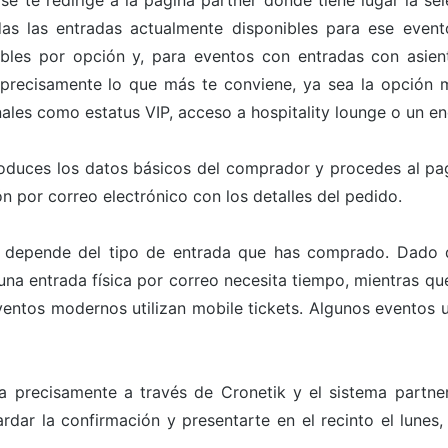
 se te redirige a la página partner donde tiene lugar la s
odas las entradas actualmente disponibles para ese even
bles por opción y, para eventos con entradas con asien
 precisamente lo que más te conviene, ya sea la opción m
ales como estatus VIP, acceso a hospitality lounge o un en
roduces los datos básicos del comprador y procedes al pa
n por correo electrónico con los detalles del pedido.
 depende del tipo de entrada que has comprado. Dado qu
a entrada física por correo necesita tiempo, mientras que 
ntos modernos utilizan mobile tickets. Algunos eventos ut
a precisamente a través de Cronetik y el sistema partn
ardar la confirmación y presentarte en el recinto el lunes