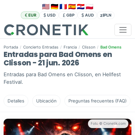
zł
EUR
USD
GBP
AUD
PLN
Portada
/
Concierto Entradas
/
Francia
/
Clisson
/
Bad Omens
Entradas para Bad Omens en
Clisson - 21 jun. 2026
Entradas para Bad Omens en Clisson, en Hellfest
Festival.
Detalles
Ubicación
Preguntas frecuentes (FAQ)
Foto © Cronetik.com