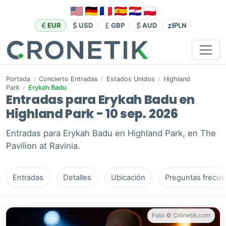
zł
EUR
USD
GBP
AUD
PLN
Portada
/
Concierto Entradas
/
Estados Unidos
/
Highland
Park
/
Erykah Badu
Entradas para Erykah Badu en
Highland Park - 10 sep. 2026
Entradas para Erykah Badu en Highland Park, en The
Pavilion at Ravinia.
Entradas
Detalles
Ubicación
Preguntas frecue
Foto © Cronetik.com