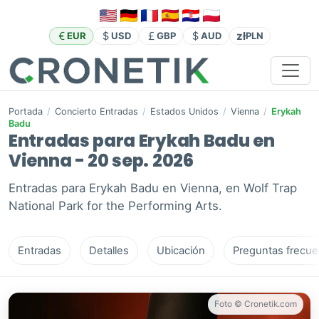
zł
EUR
USD
GBP
AUD
PLN
Portada
/
Concierto Entradas
/
Estados Unidos
/
Vienna
/
Erykah
Badu
Entradas para Erykah Badu en
Vienna - 20 sep. 2026
Entradas para Erykah Badu en Vienna, en Wolf Trap
National Park for the Performing Arts.
Entradas
Detalles
Ubicación
Preguntas frecue
Foto © Cronetik.com