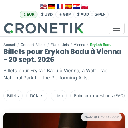
zł
EUR
USD
GBP
AUD
PLN
Accueil
/
Concert Billets
/
États-Unis
/
Vienna
/
Erykah Badu
Billets pour Erykah Badu à Vienna
- 20 sept. 2026
Billets pour Erykah Badu à Vienna, à Wolf Trap
National Park for the Performing Arts.
Billets
Détails
Lieu
Foire aux questions (FAQ)
Photo © Cronetik.com