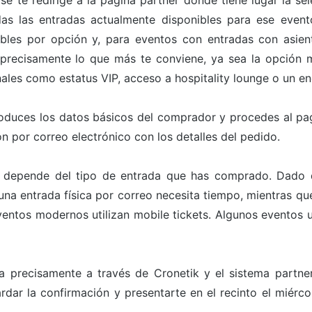
 se te redirige a la página partner donde tiene lugar la s
odas las entradas actualmente disponibles para ese even
bles por opción y, para eventos con entradas con asien
 precisamente lo que más te conviene, ya sea la opción m
ales como estatus VIP, acceso a hospitality lounge o un en
roduces los datos básicos del comprador y procedes al pa
n por correo electrónico con los detalles del pedido.
 depende del tipo de entrada que has comprado. Dado qu
a entrada física por correo necesita tiempo, mientras que 
ntos modernos utilizan mobile tickets. Algunos eventos ut
a precisamente a través de Cronetik y el sistema partn
rdar la confirmación y presentarte en el recinto el miérc