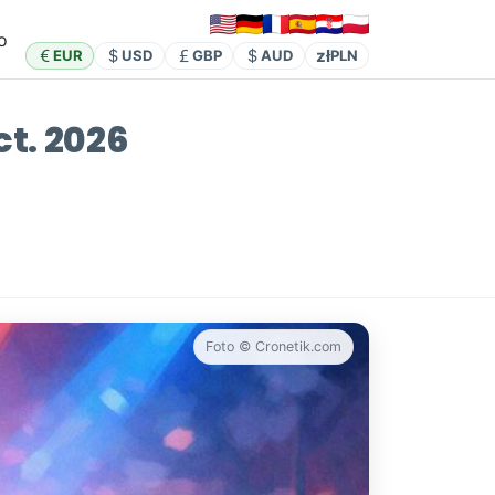
o
zł
EUR
USD
GBP
AUD
PLN
ct. 2026
Foto © Cronetik.com