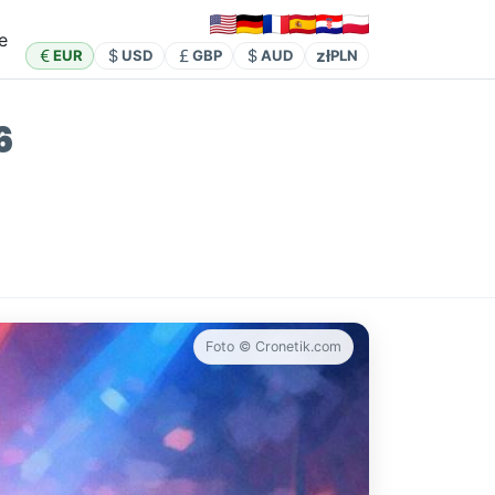
e
zł
EUR
USD
GBP
AUD
PLN
6
Foto © Cronetik.com