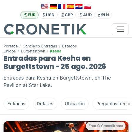
zł
EUR
USD
GBP
AUD
PLN
Portada
/
Concierto Entradas
/
Estados
Unidos
/
Burgettstown
/
Kesha
Entradas para Kesha en
Burgettstown - 25 ago. 2026
Entradas para Kesha en Burgettstown, en The
Pavilion at Star Lake.
Entradas
Detalles
Ubicación
Preguntas frecue
Foto © Cronetik.com