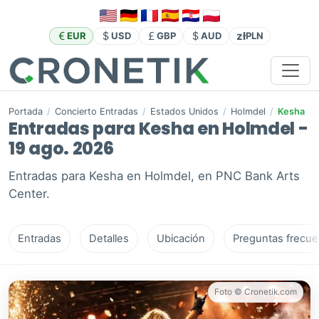
zł
EUR
USD
GBP
AUD
PLN
Portada
/
Concierto Entradas
/
Estados Unidos
/
Holmdel
/
Kesha
Entradas para Kesha en Holmdel -
19 ago. 2026
Entradas para Kesha en Holmdel, en PNC Bank Arts
Center.
Entradas
Detalles
Ubicación
Preguntas frecue
Foto © Cronetik.com