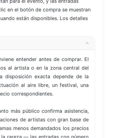
altan
para el evento, y las entradas
 clic en el botón de compra se muestran
cuando están disponibles. Los detalles
nviene entender antes de comprar. El
s al artista o en la zona central del
La disposición exacta depende de la
uación al aire libre, un festival, una
recio correspondientes.
nto más público confirma asistencia,
uaciones de artistas con gran base de
ogramas menos demandados los precios
s la rareza — las entradas con número