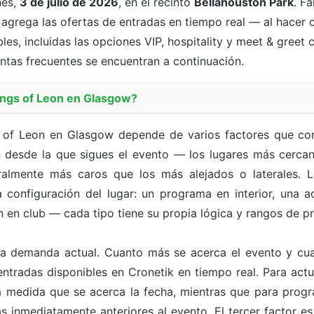
nes,
3 de julio de 2026
, en el recinto
Bellahouston Park
. F
k agrega las ofertas de entradas en tiempo real — al hacer
les, incluidas las opciones VIP, hospitality y meet & greet 
guntas frecuentes se encuentran a continuación.
ings of Leon en Glasgow?
s of Leon en Glasgow depende de varios factores que co
 desde la que sigues el evento — los lugares más cercano
ralmente más caros que los más alejados o laterales. 
configuración del lugar: un programa en interior, una act
n en club — cada tipo tiene su propia lógica y rangos de p
a demanda actual. Cuanto más se acerca el evento y cua
ntradas disponibles en Cronetik en tiempo real. Para act
r a medida que se acerca la fecha, mientras que para pr
s inmediatamente anteriores al evento. El tercer factor e