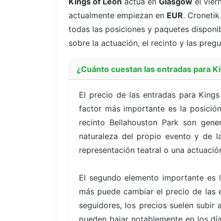
Kings of Leon
actúa en
Glasgow
el vier
actualmente empiezan en
EUR
. Croneti
todas las posiciones y paquetes disponib
sobre la actuación, el recinto y las pre
¿Cuánto cuestan las entradas para K
El precio de las entradas para King
factor más importante es la posición
recinto Bellahouston Park son gene
naturaleza del propio evento y de la 
representación teatral o una actuació
El segundo elemento importante es l
más puede cambiar el precio de las e
seguidores, los precios suelen subi
pueden bajar notablemente en los día