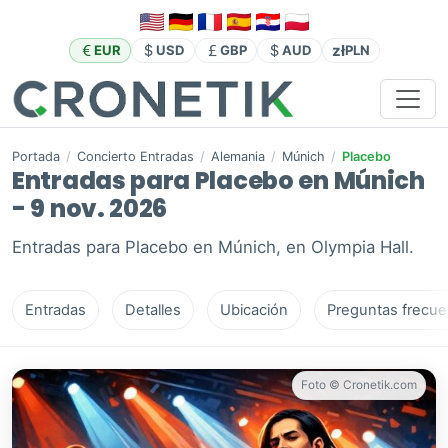
zł
EUR
USD
GBP
AUD
PLN
Portada
/
Concierto Entradas
/
Alemania
/
Múnich
/
Placebo
Entradas para Placebo en Múnich
- 9 nov. 2026
Entradas para Placebo en Múnich, en Olympia Hall.
Entradas
Detalles
Ubicación
Preguntas frecue
Foto © Cronetik.com