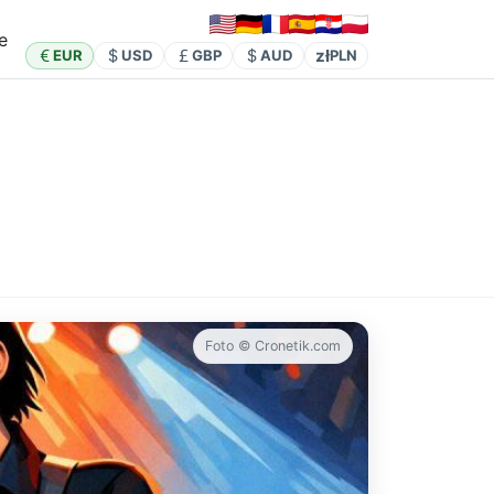
e
zł
EUR
USD
GBP
AUD
PLN
Foto © Cronetik.com