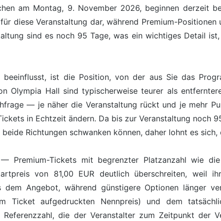
chen am Montag, 9. November 2026, beginnen derzeit bei 
 für diese Veranstaltung dar, während Premium-Positionen 
altung sind es noch 95 Tage, was ein wichtiges Detail ist,
s beeinflusst, ist die Position, von der aus Sie das Pro
on Olympia Hall sind typischerweise teurer als entfernter
chfrage — je näher die Veranstaltung rückt und je mehr Pu
Tickets in Echtzeit ändern. Da bis zur Veranstaltung noch 95
n beide Richtungen schwanken können, daher lohnt es sich, d
it — Premium-Tickets mit begrenzter Platzanzahl wie die
artpreis von 81,00 EUR deutlich überschreiten, weil ihr
s dem Angebot, während günstigere Optionen länger verf
 Ticket aufgedruckten Nennpreis) und dem tatsächlic
 Referenzzahl, die der Veranstalter zum Zeitpunkt der Ve