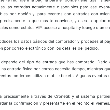
 se te redirige a la página partner donde tiene lugar la s
odas las entradas actualmente disponibles para ese even
bles por opción y, para eventos con entradas con asien
 precisamente lo que más te conviene, ya sea la opción m
ales como estatus VIP, acceso a hospitality lounge o un en
roduces los datos básicos del comprador y procedes al pa
n por correo electrónico con los detalles del pedido.
 depende del tipo de entrada que has comprado. Dado qu
a entrada física por correo necesita tiempo, mientras que 
ntos modernos utilizan mobile tickets. Algunos eventos ut
a precisamente a través de Cronetik y el sistema partn
rdar la confirmación y presentarte en el recinto el vierne