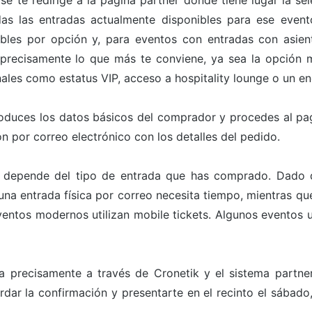
 se te redirige a la página partner donde tiene lugar la s
odas las entradas actualmente disponibles para ese even
bles por opción y, para eventos con entradas con asien
 precisamente lo que más te conviene, ya sea la opción m
ales como estatus VIP, acceso a hospitality lounge o un en
roduces los datos básicos del comprador y procedes al pa
n por correo electrónico con los detalles del pedido.
 depende del tipo de entrada que has comprado. Dado qu
a entrada física por correo necesita tiempo, mientras que 
ntos modernos utilizan mobile tickets. Algunos eventos ut
a precisamente a través de Cronetik y el sistema partn
rdar la confirmación y presentarte en el recinto el sábad