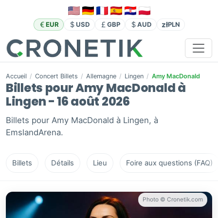
zł
EUR
USD
GBP
AUD
PLN
Accueil
/
Concert Billets
/
Allemagne
/
Lingen
/
Amy MacDonald
Billets pour Amy MacDonald à
Lingen - 16 août 2026
Billets pour Amy MacDonald à Lingen, à
EmslandArena.
Billets
Détails
Lieu
Foire aux questions (FAQ)
Photo © Cronetik.com