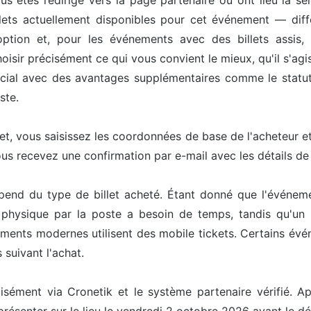
us êtes redirigé vers la page partenaire où ont lieu la sél
ets actuellement disponibles pour cet événement — différ
option et, pour les événements avec des billets assis, 
isir précisément ce qui vous convient le mieux, qu'il s'agis
pécial avec des avantages supplémentaires comme le statut 
ste.
let, vous saisissez les coordonnées de base de l'acheteur 
ous recevez une confirmation par e-mail avec les détails d
épend du type de billet acheté. Étant donné que l'événem
t physique par la poste a besoin de temps, tandis qu'un 
ents modernes utilisent des mobile tickets. Certains événe
 suivant l'achat.
cisément via Cronetik et le système partenaire vérifié. Ap