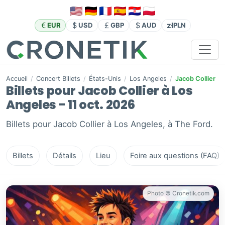
zł
EUR
USD
GBP
AUD
PLN
Accueil
/
Concert Billets
/
États-Unis
/
Los Angeles
/
Jacob Collier
Billets pour Jacob Collier à Los
Angeles - 11 oct. 2026
Billets pour Jacob Collier à Los Angeles, à The Ford.
Billets
Détails
Lieu
Foire aux questions (FAQ)
Photo © Cronetik.com