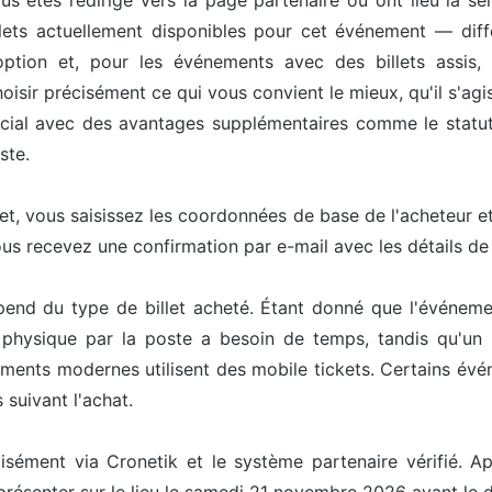
us êtes redirigé vers la page partenaire où ont lieu la sél
ets actuellement disponibles pour cet événement — différ
option et, pour les événements avec des billets assis, 
isir précisément ce qui vous convient le mieux, qu'il s'agis
pécial avec des avantages supplémentaires comme le statut 
ste.
let, vous saisissez les coordonnées de base de l'acheteur 
ous recevez une confirmation par e-mail avec les détails d
pend du type de billet acheté. Étant donné que l'événeme
t physique par la poste a besoin de temps, tandis qu'un 
ents modernes utilisent des mobile tickets. Certains événe
 suivant l'achat.
cisément via Cronetik et le système partenaire vérifié. Ap