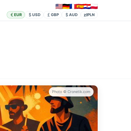
zł
EUR
USD
GBP
AUD
PLN
Photo © Cronetik.com