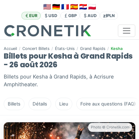
zł
EUR
USD
GBP
AUD
PLN
Accueil
/
Concert Billets
/
États-Unis
/
Grand Rapids
/
Kesha
Billets pour Kesha à Grand Rapids
- 26 août 2026
Billets pour Kesha à Grand Rapids, à Acrisure
Amphitheater.
Billets
Détails
Lieu
Foire aux questions (FAQ)
Photo © Cronetik.com