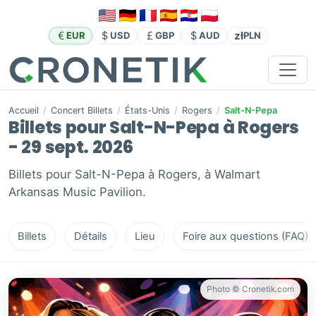
zł
EUR
USD
GBP
AUD
PLN
Accueil
/
Concert Billets
/
États-Unis
/
Rogers
/
Salt-N-Pepa
Billets pour Salt-N-Pepa à Rogers
- 29 sept. 2026
Billets pour Salt-N-Pepa à Rogers, à Walmart
Arkansas Music Pavilion.
Billets
Détails
Lieu
Foire aux questions (FAQ)
Photo © Cronetik.com