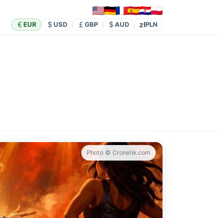
zł
EUR
USD
GBP
AUD
PLN
Photo © Cronetik.com