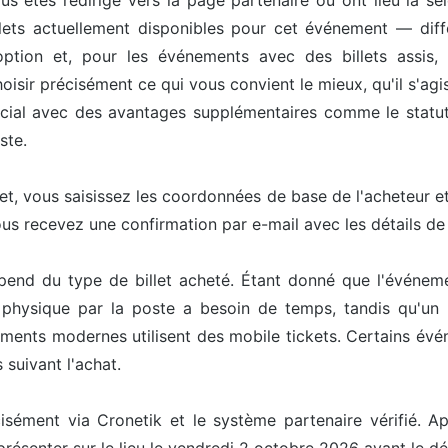
us êtes redirigé vers la page partenaire où ont lieu la sél
ets actuellement disponibles pour cet événement — différ
option et, pour les événements avec des billets assis, 
isir précisément ce qui vous convient le mieux, qu'il s'agis
pécial avec des avantages supplémentaires comme le statut 
ste.
let, vous saisissez les coordonnées de base de l'acheteur 
ous recevez une confirmation par e-mail avec les détails d
épend du type de billet acheté. Étant donné que l'événem
t physique par la poste a besoin de temps, tandis qu'un 
ents modernes utilisent des mobile tickets. Certains événe
 suivant l'achat.
cisément via Cronetik et le système partenaire vérifié. Ap