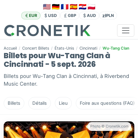
zł
EUR
USD
GBP
AUD
PLN
Accueil
/
Concert Billets
/
États-Unis
/
Cincinnati
/
Wu-Tang Clan
Billets pour Wu-Tang Clan à
Cincinnati - 5 sept. 2026
Billets pour Wu-Tang Clan à Cincinnati, à Riverbend
Music Center.
Billets
Détails
Lieu
Foire aux questions (FAQ)
Photo © Cronetik.com