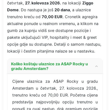
četvrtak,
27. kolovoza 2026.
na lokaciji
Ziggo
Dome
. Do nastupa je još
20 dana
, a ulaznice
trenutno kreću od
70,00 EUR
. Cronetik agregira
aktualne ponude u realnom vremenu, a klikom na
gumb za kupnju vidiš sve dostupne pozicije i
pakete uključujući VIP, hospitality i meet & greet
opcije gdje su dostupne. Detalji o samom nastupu,
lokaciji i čestim pitanjima nalaze se u nastavku.
Koliko koštaju ulaznice za A$AP Rocky u
gradu Amsterdam?
Cijene ulaznica za A$AP Rocky u gradu
Amsterdam u četvrtak, 27. kolovoza 2026.,
trenutno kreću od 70,00 EUR. Početna cijena
predstavlja najpovoljniju opciju trenutno u
ponudi za ovaj nastup, dok premium pozicije