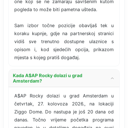
one koji se ne zamaraju savršenim kutom
pogleda to može biti pametna ušteda.
Sam izbor točne pozicije obavljaš tek u
koraku kupnje, gdje na partnerskoj stranici
vidiš sve trenutno dostupne ulaznice s
opisom i, kod sjedećih opcija, prikazom
mjesta s kojeg pratiš događaj.
Kada A$AP Rocky dolazi u grad
Amsterdam?
A$AP Rocky dolazi u grad Amsterdam u
četvrtak, 27. kolovoza 2026., na lokaciji
Ziggo Dome. Do nastupa je još 20 dana od
danas. Točno vrijeme početka programa
naveden je u detaljima događaja na ovoj