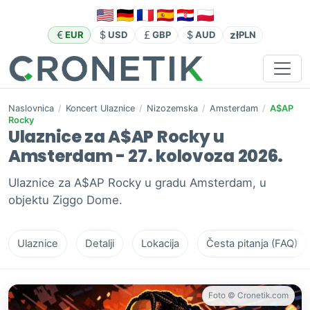
zł
EUR
USD
GBP
AUD
PLN
Naslovnica
/
Koncert Ulaznice
/
Nizozemska
/
Amsterdam
/
A$AP
Rocky
Ulaznice za A$AP Rocky u
Amsterdam - 27. kolovoza 2026.
Ulaznice za A$AP Rocky u gradu Amsterdam, u
objektu Ziggo Dome.
Ulaznice
Detalji
Lokacija
Česta pitanja (FAQ)
Foto © Cronetik.com