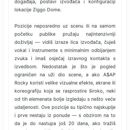
događaja, postavi izvođača i konfiguraciji
lokacije Ziggo Dome.
Pozicije neposredno uz scenu ili na samom
početku publike pružaju najintenzivniji
doživljaj — vidiš izraze lica izvođača, čuješ
vokal i instrumente s minimalnim odbijanjem
zvuka i imaš osjećaj izravnog kontakta s
izvedbom. Nedostatak je što je pogled
ograničen na uži dio scene, a ako A$AP
Rocky koristi velike vizualne efekte, ekrane ili
koreografiju koja se rasprostire široko, neki
od tih elemenata bolje izgledaju s nešto veće
udaljenosti. Ove pozicije su tipično najskuplje
i prve nestaju iz ponude — s obzirom na to
da je do nastupa još 20 dana, ako tražiš