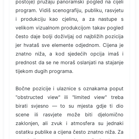
postoje) pružaju panoramski pogled na cijeli
program. Vidiš scenografiju, publiku, rasvjetu
i produkciju kao cjelinu, a za nastupe s
velikom vizualnom produkcijom takav pogled
često daje bolji doživljaj od najbližih pozicija
jer hvataš sve elemente odjednom. Cijena je
znatno niža, a kod sjedećih opcija imaš i
prednost da se ne moraš oslanjati na stajanje
tijekom dugih programa.
Bočne pozicije i ulaznice s oznakama poput
"obstructed view" ili "limited view" treba
birati svjesno — to su mjesta gdje ti dio
scene ili rasvjete može biti djelomično
zaklonjen, ali zvuk i atmosfera su jednaki
ostatku publike a cijena često znatno niža. Za