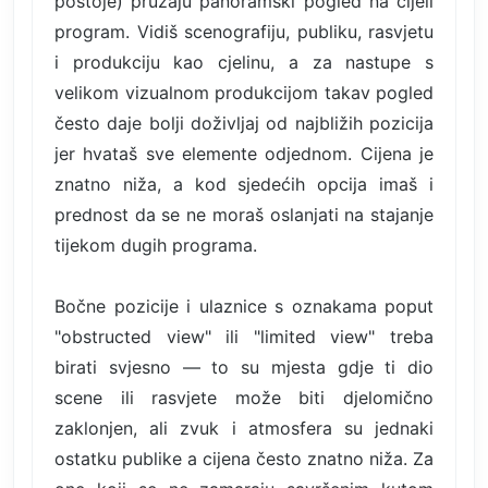
postoje) pružaju panoramski pogled na cijeli
program. Vidiš scenografiju, publiku, rasvjetu
i produkciju kao cjelinu, a za nastupe s
velikom vizualnom produkcijom takav pogled
često daje bolji doživljaj od najbližih pozicija
jer hvataš sve elemente odjednom. Cijena je
znatno niža, a kod sjedećih opcija imaš i
prednost da se ne moraš oslanjati na stajanje
tijekom dugih programa.
Bočne pozicije i ulaznice s oznakama poput
"obstructed view" ili "limited view" treba
birati svjesno — to su mjesta gdje ti dio
scene ili rasvjete može biti djelomično
zaklonjen, ali zvuk i atmosfera su jednaki
ostatku publike a cijena često znatno niža. Za