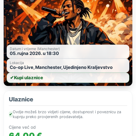
Datum i vrijeme (Manchester)
05. rujna 2026. u 18:30
Lokacija
Co-op Live, Manchester, Ujedinjeno Kraljevstvo
✔
Kupi ulaznice
Ulaznice
Ovdje možeš brzo vidjeti cijene, dostupnost i poveznicu za
✔
kupnju preko provjerenih prodavatelja.
Cijene već od
64,00 €