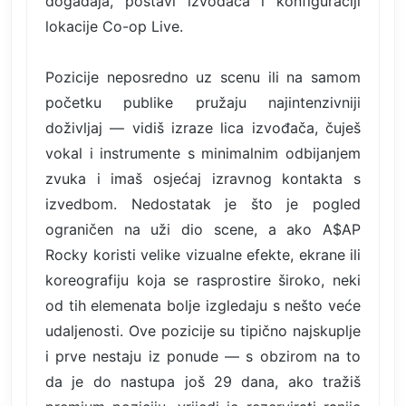
događaja, postavi izvođača i konfiguraciji
lokacije Co-op Live.
Pozicije neposredno uz scenu ili na samom
početku publike pružaju najintenzivniji
doživljaj — vidiš izraze lica izvođača, čuješ
vokal i instrumente s minimalnim odbijanjem
zvuka i imaš osjećaj izravnog kontakta s
izvedbom. Nedostatak je što je pogled
ograničen na uži dio scene, a ako A$AP
Rocky koristi velike vizualne efekte, ekrane ili
koreografiju koja se rasprostire široko, neki
od tih elemenata bolje izgledaju s nešto veće
udaljenosti. Ove pozicije su tipično najskuplje
i prve nestaju iz ponude — s obzirom na to
da je do nastupa još 29 dana, ako tražiš