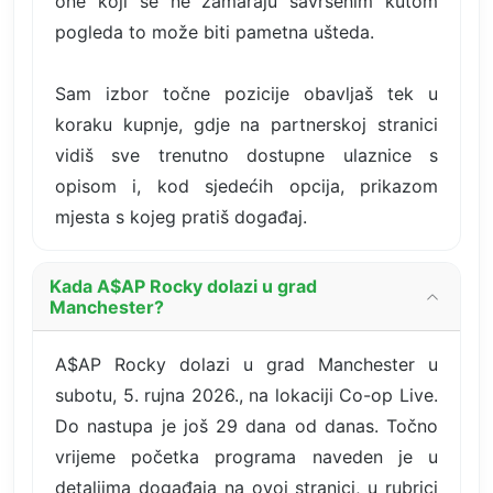
one koji se ne zamaraju savršenim kutom
pogleda to može biti pametna ušteda.
Sam izbor točne pozicije obavljaš tek u
koraku kupnje, gdje na partnerskoj stranici
vidiš sve trenutno dostupne ulaznice s
opisom i, kod sjedećih opcija, prikazom
mjesta s kojeg pratiš događaj.
Kada A$AP Rocky dolazi u grad
Manchester?
A$AP Rocky dolazi u grad Manchester u
subotu, 5. rujna 2026., na lokaciji Co-op Live.
Do nastupa je još 29 dana od danas. Točno
vrijeme početka programa naveden je u
detaljima događaja na ovoj stranici, u rubrici