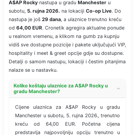
A$AP Rocky
nastupa u gradu
Manchester
u
subotu,
5. rujna 2026.
na lokaciji
Co-op Live
. Do
nastupa je još
29 dana
, a ulaznice trenutno kreću
od
64,00 EUR
. Cronetik agregira aktualne ponude
u realnom vremenu, a klikom na gumb za kupnju
vidiš sve dostupne pozicije i pakete uključujući VIP,
hospitality i meet & greet opcije gdje su dostupne.
Detalji o samom nastupu, lokaciji i čestim pitanjima
nalaze se u nastavku.
Koliko koštaju ulaznice za A$AP Rocky u
gradu Manchester?
Cijene ulaznica za A$AP Rocky u gradu
Manchester u subotu, 5. rujna 2026., trenutno
kreću od 64,00 EUR. Početna cijena
predstavlja najpovoljniju opciju trenutno u