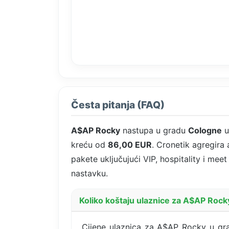
Česta pitanja (FAQ)
A$AP Rocky
nastupa u gradu
Cologne
u
kreću od
86,00 EUR
. Cronetik agregira
pakete uključujući VIP, hospitality i mee
nastavku.
Koliko koštaju ulaznice za A$AP Roc
Cijene ulaznica za A$AP Rocky u gra