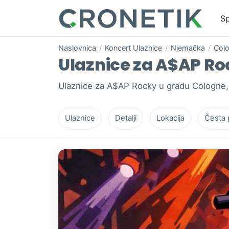
Sp
Naslovnica
/
Koncert Ulaznice
/
Njemačka
/
Col
Ulaznice za A$AP Roc
Ulaznice za A$AP Rocky u gradu Cologne,
Ulaznice
Detalji
Lokacija
Česta 