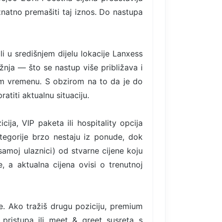
znatno premašiti taj iznos. Do nastupa
ili u središnjem dijelu lokacije Lanxess
ažnja — što se nastup više približava i
nom vremenu. S obzirom na to da je do
atiti aktualnu situaciju.
ija, VIP paketa ili hospitality opcija
egorije brzo nestaju iz ponude, dok
samoj ulaznici) od stvarne cijene koju
, a aktualna cijena ovisi o trenutnoj
. Ako tražiš drugu poziciju, premium
 pristupa ili meet & greet susreta s