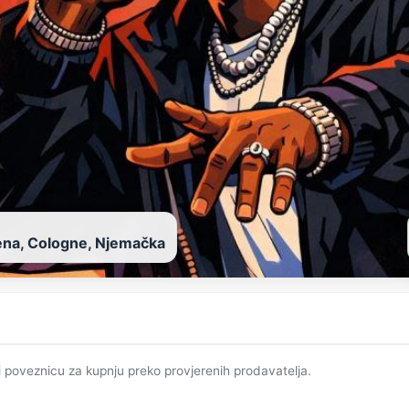
na, Cologne, Njemačka
i poveznicu za kupnju preko provjerenih prodavatelja.