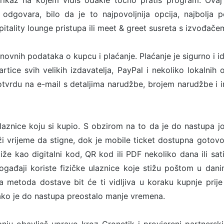
rikaz na kojem vidiš odakle točno pratiš program. Ovaj
odgovara, bilo da je to najpovoljnija opcija, najbolja p
tality lounge pristupa ili meet & greet susreta s izvođače
snovnih podataka o kupcu i plaćanje. Plaćanje je sigurno i i
rtice svih velikih izdavatelja, PayPal i nekoliko lokalnih o
tvrdu na e-mail s detaljima narudžbe, brojem narudžbe i 
ulaznice koju si kupio. S obzirom na to da je do nastupa 
ži vrijeme da stigne, dok je mobile ticket dostupna goto
stiže kao digitalni kod, QR kod ili PDF nekoliko dana ili sa
ogađaji koriste fizičke ulaznice koje stižu poštom u dan
metoda dostave bit će ti vidljiva u koraku kupnje prije
ako je do nastupa preostalo manje vremena.