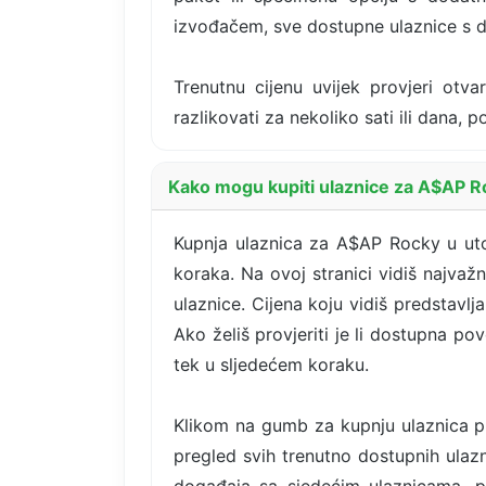
izvođačem, sve dostupne ulaznice s d
Trenutnu cijenu uvijek provjeri otva
razlikovati za nekoliko sati ili dana,
Kako mogu kupiti ulaznice za A$AP Ro
Kupnja ulaznica za A$AP Rocky u utor
koraka. Na ovoj stranici vidiš najvaž
ulaznice. Cijena koju vidiš predstavlj
Ako želiš provjeriti je li dostupna po
tek u sljedećem koraku.
Klikom na gumb za kupnju ulaznica pr
pregled svih trenutno dostupnih ulazni