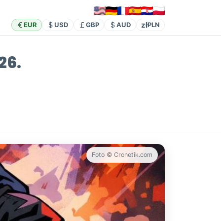
zł
EUR
USD
GBP
AUD
PLN
26.
Foto © Cronetik.com