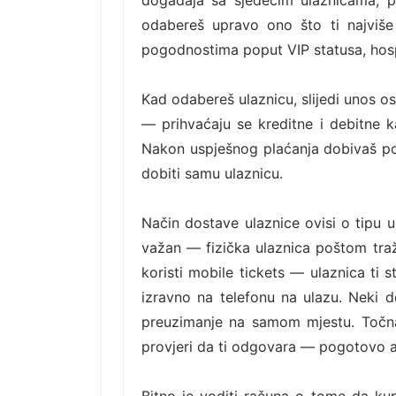
događaja sa sjedećim ulaznicama, p
odabereš upravo ono što ti najviše 
pogodnostima poput VIP statusa, hospi
Kad odabereš ulaznicu, slijedi unos o
— prihvaćaju se kreditne i debitne ka
Nakon uspješnog plaćanja dobivaš po
dobiti samu ulaznicu.
Način dostave ulaznice ovisi o tipu 
važan — fizička ulaznica poštom tra
koristi mobile tickets — ulaznica ti 
izravno na telefonu na ulazu. Neki d
preuzimanje na samom mjestu. Točna 
provjeri da ti odgovara — pogotovo 