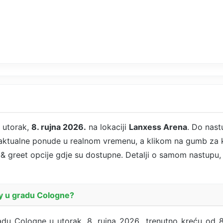
 utorak,
8. rujna 2026.
na lokaciji
Lanxess Arena
. Do nast
 aktualne ponude u realnom vremenu, a klikom na gumb za k
t & greet opcije gdje su dostupne. Detalji o samom nastupu, l
ky u gradu Cologne?
du Cologne u utorak, 8. rujna 2026., trenutno kreću od 8