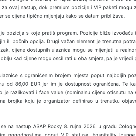
i za ovaj nastup, dok premium pozicije i VIP paketi mogu 
er se cijene tipično mijenjaju kako se datum približava.
 je pozicija s koje pratiš program. Pozicije bliže izvođaču 
jih ili bočnih opcija. Drugi važan element je trenutna potr
lazak, cijene dostupnih ulaznica mogu se mijenjati u real
blju kad cijene mogu oscilirati u oba smjera, pa je vrijedi pr
laznice s ograničenim brojem mjesta poput najboljih pozic
nu od 86,00 EUR jer im je dostupnost ograničena. Te kat
o je razlikovati i face value (nominalnu cijenu otisnutu na 
na brojka koju je organizator definirao u trenutku objave
se na nastup A$AP Rocky 8. rujna 2026. u gradu Cologne
nim pogodnostima poput VIP statusa, hospitality lounge