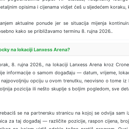
etaljnim opisima i cijenama vidjet ćeš u sljedećem koraku,
ranjem aktualne ponude jer se situacija mijenja kontinui
 posebno kako se približavamo terminu 8. rujna 2026..
cky na lokaciji Lanxess Arena?
ak, 8. rujna 2026., na lokaciji Lanxess Arena kroz Crone
nije informacije o samom događaju — datum, vrijeme, lokac
a najpovoljniju opciju u ovom trenutku, neovisno o tome iz 
voljnija pozicija ili nešto skuplje s boljim pogledom, sve de
ebaciš se na partnersku stranicu na kojoj se odvija sam 
ca za taj događaj — različite pozicije, raspon cijena, broj