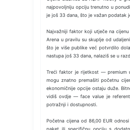
najpovoljniju opciju trenutno u ponud
je još 33 dana, što je važan podatak j
Najvažniji faktor koji utječe na cijenu
Arena u pravilu su skuplje od udaljeni
što je više publike već potvrdilo do
nastupa još 33 dana, nalaziš se u razdo
Treći faktor je rijetkost — premium u
mogu znatno premašiti početnu cije
ekonomičnije opcije ostaju duže. Bitn
vidiš ovdje — face value je referent
potražnji i dostupnosti.
Početna cijena od 86,00 EUR odnosi 
paket ili specifičnu opciju s dodat