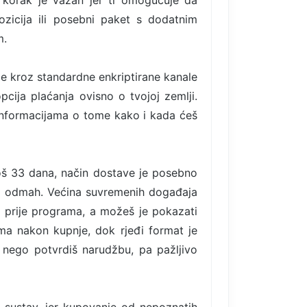
 korak je važan jer ti omogućuje da
ozicija ili posebni paket s dodatnim
m.
de kroz standardne enkriptirane kanale
pcija plaćanja ovisno o tvojoj zemlji.
informacijama o tome kako i kada ćeš
još 33 dana, način dostave je posebno
vo odmah. Većina suvremenih događaja
ti prije programa, a možeš je pokazati
ima nakon kupnje, dok rjeđi format je
 nego potvrdiš narudžbu, pa pažljivo