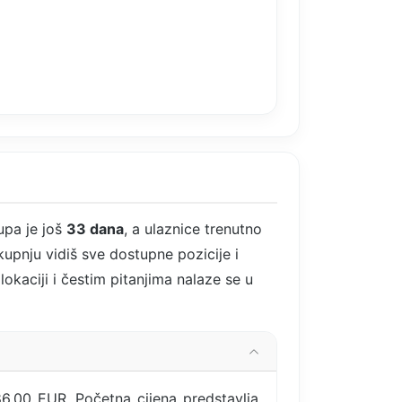
upa je još
33 dana
, a ulaznice trenutno
upnju vidiš sve dostupne pozicije i
okaciji i čestim pitanjima nalaze se u
6,00 EUR. Početna cijena predstavlja