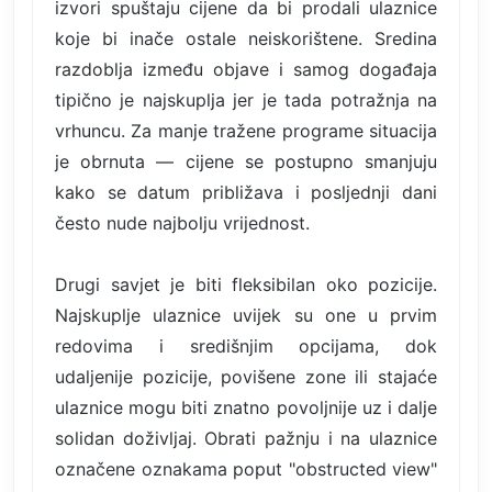
izvori spuštaju cijene da bi prodali ulaznice
koje bi inače ostale neiskorištene. Sredina
razdoblja između objave i samog događaja
tipično je najskuplja jer je tada potražnja na
vrhuncu. Za manje tražene programe situacija
je obrnuta — cijene se postupno smanjuju
kako se datum približava i posljednji dani
često nude najbolju vrijednost.
Drugi savjet je biti fleksibilan oko pozicije.
Najskuplje ulaznice uvijek su one u prvim
redovima i središnjim opcijama, dok
udaljenije pozicije, povišene zone ili stajaće
ulaznice mogu biti znatno povoljnije uz i dalje
solidan doživljaj. Obrati pažnju i na ulaznice
označene oznakama poput "obstructed view"