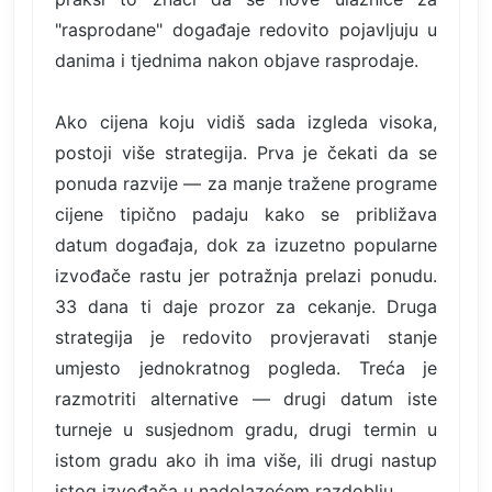
"rasprodane" događaje redovito pojavljuju u
danima i tjednima nakon objave rasprodaje.
Ako cijena koju vidiš sada izgleda visoka,
postoji više strategija. Prva je čekati da se
ponuda razvije — za manje tražene programe
cijene tipično padaju kako se približava
datum događaja, dok za izuzetno popularne
izvođače rastu jer potražnja prelazi ponudu.
33 dana ti daje prozor za cekanje. Druga
strategija je redovito provjeravati stanje
umjesto jednokratnog pogleda. Treća je
razmotriti alternative — drugi datum iste
turneje u susjednom gradu, drugi termin u
istom gradu ako ih ima više, ili drugi nastup
istog izvođača u nadolazećem razdoblju.