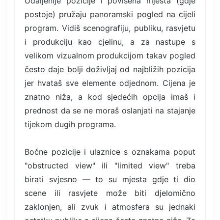
Udaljenije pozicije i povišena mjesta (gdje
postoje) pružaju panoramski pogled na cijeli
program. Vidiš scenografiju, publiku, rasvjetu
i produkciju kao cjelinu, a za nastupe s
velikom vizualnom produkcijom takav pogled
često daje bolji doživljaj od najbližih pozicija
jer hvataš sve elemente odjednom. Cijena je
znatno niža, a kod sjedećih opcija imaš i
prednost da se ne moraš oslanjati na stajanje
tijekom dugih programa.
Bočne pozicije i ulaznice s oznakama poput
"obstructed view" ili "limited view" treba
birati svjesno — to su mjesta gdje ti dio
scene ili rasvjete može biti djelomično
zaklonjen, ali zvuk i atmosfera su jednaki