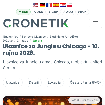
zł
EUR
USD
GBP
AUD
PLN
Naslovnica
/
Koncert Ulaznice
/
Sjedinjene Američke
Države
/
Chicago
/
Jungle
Ulaznice za Jungle u Chicago - 10.
rujna 2026.
Ulaznice za Jungle u gradu Chicago, u objektu United
Center.
Ulaznice
Detalji
Lokacija
Česta pitanja (FAQ)
Foto © Cronetik.com