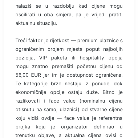
nalaziš se u razdoblju kad cijene mogu
oscilirati u oba smjera, pa je vrijedi pratiti
aktualnu situaciju.
Treći faktor je rijetkost — premium ulaznice s
ograničenim brojem mjesta poput najboljih
pozicija, VIP paketa ili hospitality opcija
mogu znatno premašiti početnu cijenu od
56,00 EUR jer im je dostupnost ograničena.
Te kategorije brzo nestaju iz ponude, dok
ekonomičnije opcije ostaju duže. Bitno je
razlikovati i face value (nominalnu cijenu
otisnutu na samoj ulaznici) od stvarne cijene
koju vidiš ovdje — face value je referentna
brojka koju je organizator definirao u
trenutku objave, a aktualna cijena ovisi o