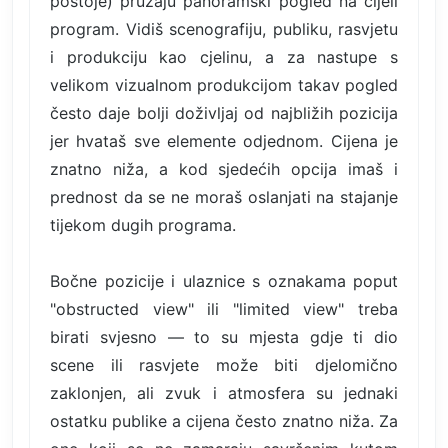
postoje) pružaju panoramski pogled na cijeli
program. Vidiš scenografiju, publiku, rasvjetu
i produkciju kao cjelinu, a za nastupe s
velikom vizualnom produkcijom takav pogled
često daje bolji doživljaj od najbližih pozicija
jer hvataš sve elemente odjednom. Cijena je
znatno niža, a kod sjedećih opcija imaš i
prednost da se ne moraš oslanjati na stajanje
tijekom dugih programa.
Bočne pozicije i ulaznice s oznakama poput
"obstructed view" ili "limited view" treba
birati svjesno — to su mjesta gdje ti dio
scene ili rasvjete može biti djelomično
zaklonjen, ali zvuk i atmosfera su jednaki
ostatku publike a cijena često znatno niža. Za