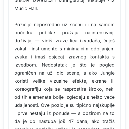
postavi izvođača i konfiguraciji lokacije 713
Music Hall.
Pozicije neposredno uz scenu ili na samom
početku publike pružaju najintenzivniji
doživljaj — vidiš izraze lica izvođača, čuješ
vokal i instrumente s minimalnim odbijanjem
zvuka i imaš osjećaj izravnog kontakta s
izvedbom. Nedostatak je što je pogled
ograničen na uži dio scene, a ako Jungle
koristi velike vizualne efekte, ekrane ili
koreografiju koja se rasprostire široko, neki
od tih elemenata bolje izgledaju s nešto veće
udaljenosti. Ove pozicije su tipično najskuplje
i prve nestaju iz ponude — s obzirom na to
da je do nastupa još 47 dana, ako tražiš