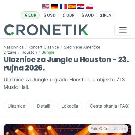
zł
EUR
USD
GBP
AUD
PLN
Naslovnica
/
Koncert Ulaznice
/
Sjedinjene Američke
Države
/
Houston
/
Jungle
Ulaznice za Jungle u Houston - 23.
rujna 2026.
Ulaznice za Jungle u gradu Houston, u objektu 713
Music Hall.
Ulaznice
Detalji
Lokacija
Česta pitanja (FAQ)
Foto © Cronetik.com