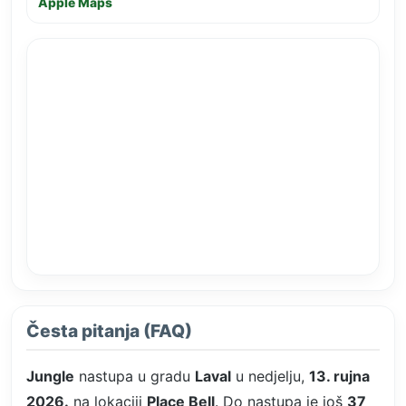
Apple Maps
Česta pitanja (FAQ)
Jungle
nastupa u gradu
Laval
u nedjelju,
13. rujna
2026.
na lokaciji
Place Bell
. Do nastupa je još
37