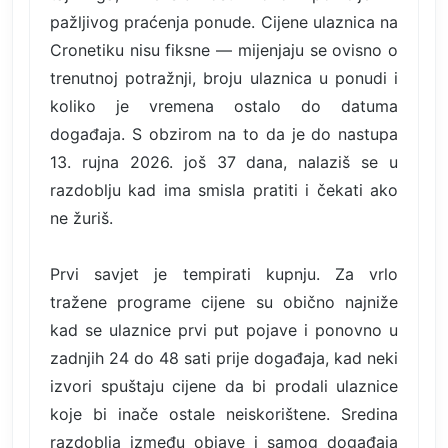
pažljivog praćenja ponude. Cijene ulaznica na
Cronetiku nisu fiksne — mijenjaju se ovisno o
trenutnoj potražnji, broju ulaznica u ponudi i
koliko je vremena ostalo do datuma
događaja. S obzirom na to da je do nastupa
13. rujna 2026. još 37 dana, nalaziš se u
razdoblju kad ima smisla pratiti i čekati ako
ne žuriš.
Prvi savjet je tempirati kupnju. Za vrlo
tražene programe cijene su obično najniže
kad se ulaznice prvi put pojave i ponovno u
zadnjih 24 do 48 sati prije događaja, kad neki
izvori spuštaju cijene da bi prodali ulaznice
koje bi inače ostale neiskorištene. Sredina
razdoblja između objave i samog događaja