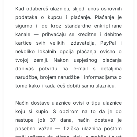
Kad odabereš ulaznicu, slijedi unos osnovnih
podataka o kupcu i plaćanje. Plaćanje je
sigurno i ide kroz standardne enkriptirane
kanale — prihvaćaju se kreditne i debitne
kartice svih velikih izdavatelja, PayPal i
nekoliko lokalnih opcija plaćanja ovisno o
tvojoj zemlji. Nakon uspješnog plaćanja
dobivaš potvrdu na e-mail s detaljima
narudžbe, brojem narudžbe i informacijama o
tome kako i kada ćeš dobiti samu ulaznicu.
Način dostave ulaznice ovisi o tipu ulaznice
koju si kupio. S obzirom na to da je do
nastupa još 37 dana, način dostave je
posebno važan — fizička ulaznica poštom
traži vrijeme da stigne, dok je mobile ticket