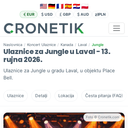
zł
EUR
USD
GBP
AUD
PLN
Naslovnica
/
Koncert Ulaznice
/
Kanada
/
Laval
/
Jungle
Ulaznice za Jungle u Laval - 13.
rujna 2026.
Ulaznice za Jungle u gradu Laval, u objektu Place
Bell.
Ulaznice
Detalji
Lokacija
Česta pitanja (FAQ)
Foto © Cronetik.com