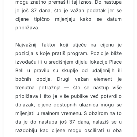
mogu znatno premašiti taj iznos. Do nastupa
je još 37 dana, što je važan podatak jer se
cijene tipično mijenjaju kako se datum
približava.
Najvažniji faktor koji utječe na cijenu je
pozicija s koje pratiš program. Pozicije bliže
izvođaču ili u središnjem dijelu lokacije Place
Bell u pravilu su skuplje od udaljenijih ili
bočnih opcija. Drugi važan element je
trenutna potražnja — što se nastup više
približava i što je više publike već potvrdilo
dolazak, cijene dostupnih ulaznica mogu se
mijenjati u realnom vremenu. S obzirom na to
da je do nastupa još 37 dana, nalaziš se u
razdoblju kad cijene mogu oscilirati u oba