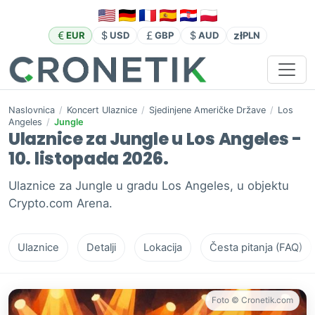
zł
EUR
USD
GBP
AUD
PLN
Naslovnica
/
Koncert Ulaznice
/
Sjedinjene Američke Države
/
Los
Angeles
/
Jungle
Ulaznice za Jungle u Los Angeles -
10. listopada 2026.
Ulaznice za Jungle u gradu Los Angeles, u objektu
Crypto.com Arena.
Ulaznice
Detalji
Lokacija
Česta pitanja (FAQ)
Foto © Cronetik.com