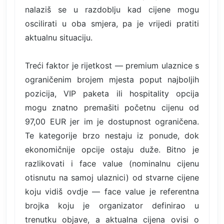
nalaziš se u razdoblju kad cijene mogu
oscilirati u oba smjera, pa je vrijedi pratiti
aktualnu situaciju.
Treći faktor je rijetkost — premium ulaznice s
ograničenim brojem mjesta poput najboljih
pozicija, VIP paketa ili hospitality opcija
mogu znatno premašiti početnu cijenu od
97,00 EUR jer im je dostupnost ograničena.
Te kategorije brzo nestaju iz ponude, dok
ekonomičnije opcije ostaju duže. Bitno je
razlikovati i face value (nominalnu cijenu
otisnutu na samoj ulaznici) od stvarne cijene
koju vidiš ovdje — face value je referentna
brojka koju je organizator definirao u
trenutku objave, a aktualna cijena ovisi o