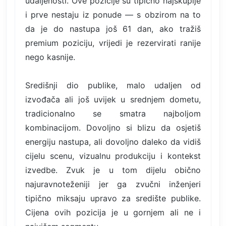
udaljenosti. Ove pozicije su tipično najskuplje
i prve nestaju iz ponude — s obzirom na to
da je do nastupa još 61 dan, ako tražiš
premium poziciju, vrijedi je rezervirati ranije
nego kasnije.
Središnji dio publike, malo udaljen od
izvođača ali još uvijek u srednjem dometu,
tradicionalno se smatra najboljom
kombinacijom. Dovoljno si blizu da osjetiš
energiju nastupa, ali dovoljno daleko da vidiš
cijelu scenu, vizualnu produkciju i kontekst
izvedbe. Zvuk je u tom dijelu obično
najuravnoteženiji jer ga zvučni inženjeri
tipično miksaju upravo za središte publike.
Cijena ovih pozicija je u gornjem ali ne i