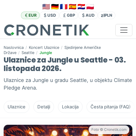
zł
EUR
USD
GBP
AUD
PLN
Naslovnica
/
Koncert Ulaznice
/
Sjedinjene Američke
Države
/
Seattle
/
Jungle
Ulaznice za Jungle u Seattle - 03.
listopada 2026.
Ulaznice za Jungle u gradu Seattle, u objektu Climate
Pledge Arena.
Ulaznice
Detalji
Lokacija
Česta pitanja (FAQ)
Foto © Cronetik.com