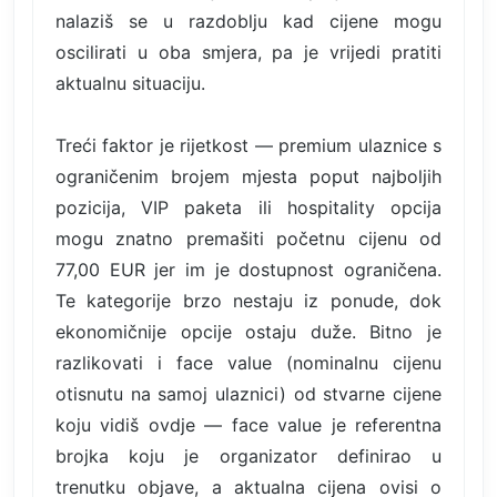
nalaziš se u razdoblju kad cijene mogu
oscilirati u oba smjera, pa je vrijedi pratiti
aktualnu situaciju.
Treći faktor je rijetkost — premium ulaznice s
ograničenim brojem mjesta poput najboljih
pozicija, VIP paketa ili hospitality opcija
mogu znatno premašiti početnu cijenu od
77,00 EUR jer im je dostupnost ograničena.
Te kategorije brzo nestaju iz ponude, dok
ekonomičnije opcije ostaju duže. Bitno je
razlikovati i face value (nominalnu cijenu
otisnutu na samoj ulaznici) od stvarne cijene
koju vidiš ovdje — face value je referentna
brojka koju je organizator definirao u
trenutku objave, a aktualna cijena ovisi o