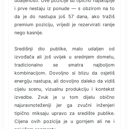
udaljenosti. Ove pozicije su tipično najskuplje
i prve nestaju iz ponude — s obzirom na to
da je do nastupa još 57 dana, ako tražiš
premium poziciju, vrijedi je rezervirati ranije
nego kasnije.
Središnji dio publike, malo udaljen od
izvođača ali još uvijek u srednjem dometu,
tradicionalno se smatra najboljom
kombinacijom. Dovoljno si blizu da osjetiš
energiju nastupa, ali dovoljno daleko da vidiš
cijelu scenu, vizualnu produkciju i kontekst
izvedbe. Zvuk je u tom dijelu obično
najuravnoteženiji jer ga zvučni inženjeri
tipično miksaju upravo za središte publike.
Cijena ovih pozicija je u gornjem ali ne i